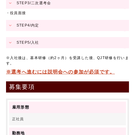
STEP3/二次選考会
英語を使って働きたい方
・役員面接
STEP4/内定
研修
サポート
STEP5/入社
評価制度
※入社後は、基本研修（約2ヶ月）を受講した後、QJT研修を行いま
す。
よくある質問
※選考へ進むには説明会への参加が必須です。
アクセスマップ
募集要項
お問い合わせ
雇用形態
サイトマップ
正社員
会社概要
勤務地