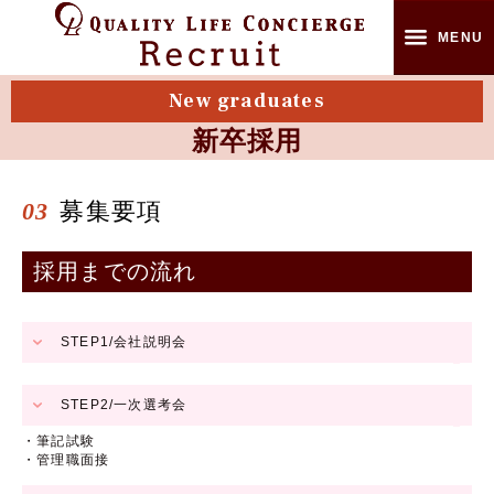
MENU
New graduates
オフィシャルサイト TOP
新卒採用
新卒採用
03
募集要項
中途採用
採用までの流れ
パート・アルバイト採用
代表メッセージ
STEP1/会社説明会
コンシュルジュとは
STEP2/一次選考会
企業受付とは
・筆記試験
・管理職面接
管理員とは