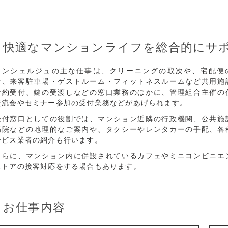
快適なマンションライフを総合的にサ
コンシェルジュの主な仕事は、クリーニングの取次や、宅配便
付、来客駐車場・ゲストルーム・フィットネスルームなど共用施
予約受付、鍵の受渡しなどの窓口業務のほかに、管理組合主催の
交流会やセミナー参加の受付業務などがあげられます。
受付窓口としての役割では、マンション近隣の行政機関、公共施
病院などの地理的なご案内や、タクシーやレンタカーの手配、各
ービス業者の紹介も行います。
さらに、マンション内に併設されているカフェやミニコンビニエ
ストアの接客対応をする場合もあります。
お仕事内容