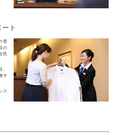
ポート
の受
設の
住民
設、
種サ
ンス