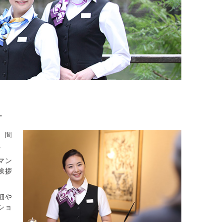
ュ
、間
。
マン
挨拶
細や
ショ