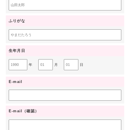
英語を使って働きたい方
ふりがな
研修
サポート
生年月日
評価制度
年
月
日
よくある質問
アクセスマップ
E-mail
お問い合わせ
サイトマップ
E-mail（確認）
会社概要