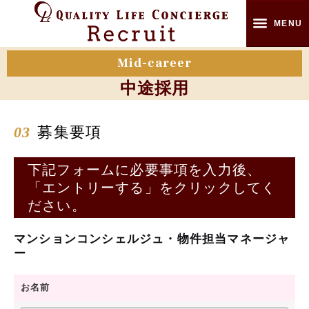
MENU
Mid-career
オフィシャルサイト TOP
中途採用
新卒採用
03
募集要項
中途採用
下記フォームに必要事項を入力後、
パート・アルバイト採用
「エントリーする」をクリックしてく
ださい。
代表メッセージ
マンションコンシェルジュ・物件担当マネージャ
コンシュルジュとは
ー
企業受付とは
お名前
管理員とは